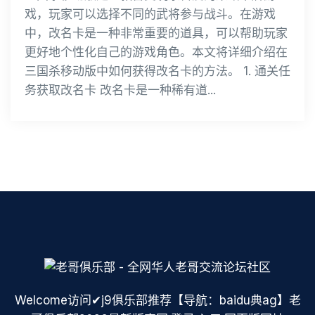
戏，玩家可以选择不同的武将参与战斗。在游戏
中，改名卡是一种非常重要的道具，可以帮助玩家
更好地个性化自己的游戏角色。本文将详细介绍在
三国杀移动版中如何获得改名卡的方法。 1. 通关任
务获取改名卡 改名卡是一种稀有道...
Welcome访问✔j9俱乐部推荐【导航：baidu典ag】老