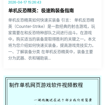
2026-04-17 15:26:43
单机反恐精英：极速购装备指南
单机反恐精英如何快速买装备 引言： 单机反恐精
英（Counter-Strike）是一款经典的射击游戏，玩
家需要在和反恐特种部队之间进行战斗。在游戏
中，购买适当的装备是取得胜利的关键之一。本文
将为您介绍如何快速买装备，提高游戏竞技实力。
一、了解装备分类 在单机反恐精英中，装备主要
分为武器、衣和辅助装...