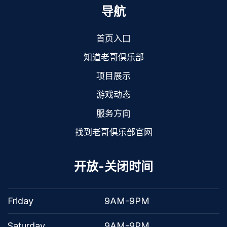
导航
首页入口
知道老哥俱乐部
项目展示
游戏动态
服务方向
找到老哥俱乐部官网
开放-关闭时间
Friday
9AM-9PM
Saturday
9AM-9PM