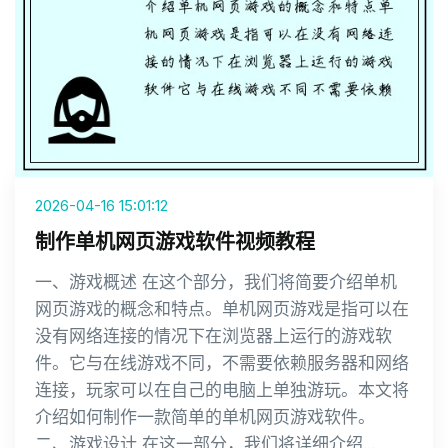
2026-04-16 15:01:12
制作单机网页游戏软件视频教程
一、游戏概述 在这个部分，我们将简要介绍单机
网页游戏的概念和特点。单机网页游戏是指可以在
没有网络连接的情况下在浏览器上运行的游戏软
件。它与在线游戏不同，不需要依赖服务器和网络
连接，玩家可以在自己的电脑上单独游玩。本文将
介绍如何制作一款简单的单机网页游戏软件。
二、游戏设计 在这一部分，我们将详细介绍...