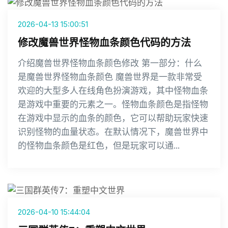
2026-04-13 15:00:51
修改魔兽世界怪物血条颜色代码的方法
介绍魔兽世界怪物血条颜色修改 第一部分：什么
是魔兽世界怪物血条颜色 魔兽世界是一款非常受
欢迎的大型多人在线角色扮演游戏，其中怪物血条
是游戏中重要的元素之一。怪物血条颜色是指怪物
在游戏中显示的血条的颜色，它可以帮助玩家快速
识别怪物的血量状态。在默认情况下，魔兽世界中
的怪物血条颜色是红色，但是玩家可以通...
2026-04-10 15:44:04