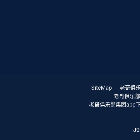
SiteMap
老哥俱
老哥俱乐
老哥俱乐部集团app
J