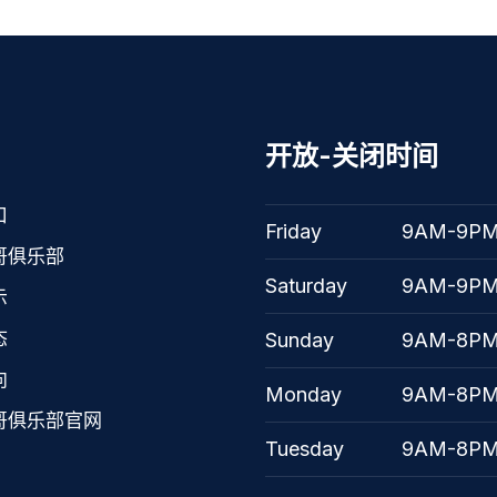
开放-关闭时间
口
Friday
9AM-9P
哥俱乐部
Saturday
9AM-9P
示
态
Sunday
9AM-8P
向
Monday
9AM-8P
哥俱乐部官网
Tuesday
9AM-8P