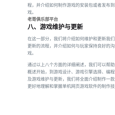
程，并介绍如何制作游戏的安装包或者发布到
戏。
老哥俱乐部平台
八、游戏维护与更新
在这一部分，我们将介绍如何维护和更新我们
更新的流程，并介绍如何与玩家保持良好的沟
戏。
通过以上八个方面的详细阐述，我们可以帮助
概述开始，到游戏设计、游戏引擎选择、编程
及游戏维护与更新，我们将全面介绍制作一款
更好地理解和掌握单机网页游戏软件的制作技