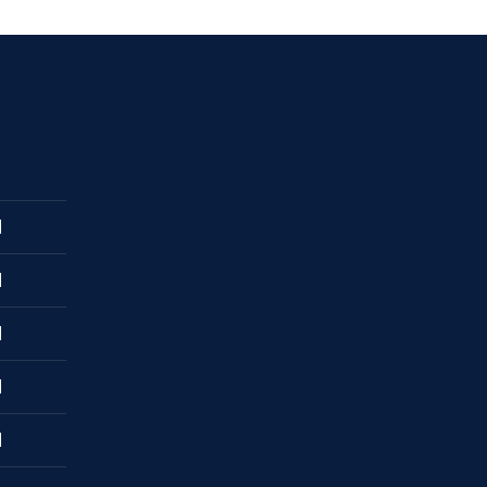
M
M
M
M
M