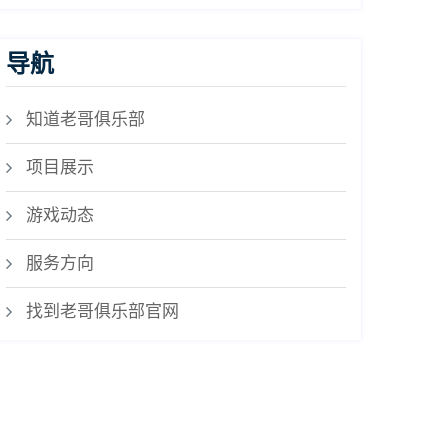
导航
知道老哥俱乐部
项目展示
游戏动态
服务方向
找到老哥俱乐部官网